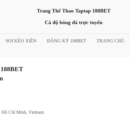
Trang Thể Thao Taptap 188BET
Cá độ bóng đá trực tuyến
SOI KÈO XIÊN
ĐĂNG KÝ 188BET
TRANG CHỦ
p 188BET
n
 Hồ Chí Minh, Vietnam