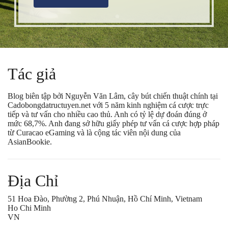
Tác giả
Blog biên tập bởi Nguyễn Văn Lâm, cây bút chiến thuật chính tại
Cadobongdatructuyen.net với 5 năm kinh nghiệm cá cược trực
tiếp và tư vấn cho nhiều cao thủ. Anh có tỷ lệ dự đoán đúng ở
mức 68,7%. Anh đang sở hữu giấy phép tư vấn cá cược hợp pháp
từ Curacao eGaming và là cộng tác viên nội dung của
AsianBookie.
Địa Chỉ
51 Hoa Đào, Phường 2, Phú Nhuận, Hồ Chí Minh, Vietnam
Ho Chi Minh
VN