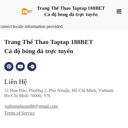
Trang Thể Thao Taptap 188BET
Cá độ bóng đá trực tuyến
correct locale information provided
Trang Thể Thao Taptap 188BET
Cá độ bóng đá trực tuyến
Liên Hệ
51 Hoa Đào, Phường 2, Phú Nhuận, Hồ Chí Minh, Vietnam
Ho Chi Minh 70000, VN
vuibongdaone88@gmail.com
Terms of Service