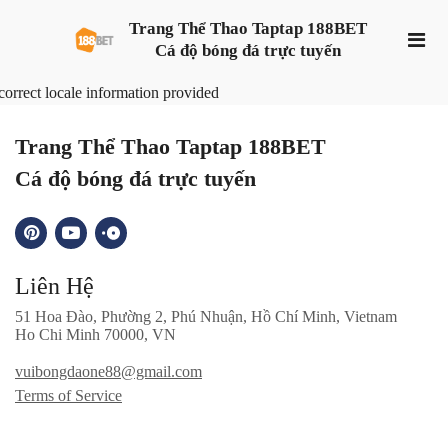
Trang Thể Thao Taptap 188BET
Cá độ bóng đá trực tuyến
correct locale information provided
Trang Thể Thao Taptap 188BET
Cá độ bóng đá trực tuyến
Liên Hệ
51 Hoa Đào, Phường 2, Phú Nhuận, Hồ Chí Minh, Vietnam
Ho Chi Minh 70000, VN
vuibongdaone88@gmail.com
Terms of Service