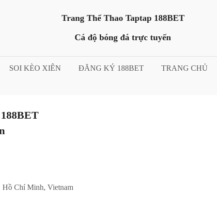
Trang Thể Thao Taptap 188BET
Cá độ bóng đá trực tuyến
SOI KÈO XIÊN
ĐĂNG KÝ 188BET
TRANG CHỦ
p 188BET
n
 Hồ Chí Minh, Vietnam