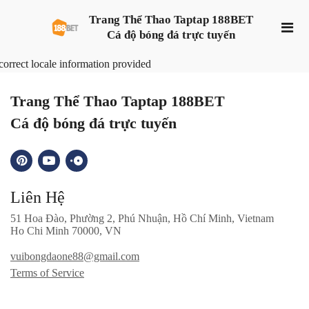
Trang Thể Thao Taptap 188BET
Cá độ bóng đá trực tuyến
correct locale information provided
Trang Thể Thao Taptap 188BET
Cá độ bóng đá trực tuyến
Liên Hệ
51 Hoa Đào, Phường 2, Phú Nhuận, Hồ Chí Minh, Vietnam
Ho Chi Minh 70000, VN
vuibongdaone88@gmail.com
Terms of Service