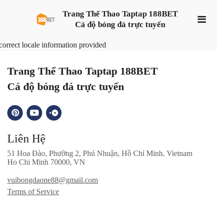
Trang Thể Thao Taptap 188BET
Cá độ bóng đá trực tuyến
correct locale information provided
Trang Thể Thao Taptap 188BET
Cá độ bóng đá trực tuyến
Liên Hệ
51 Hoa Đào, Phường 2, Phú Nhuận, Hồ Chí Minh, Vietnam
Ho Chi Minh 70000, VN
vuibongdaone88@gmail.com
Terms of Service