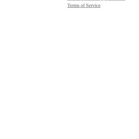
Terms of Service