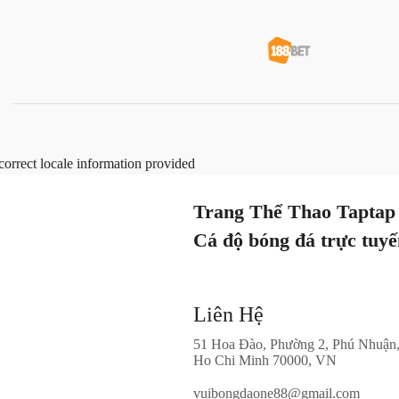
correct locale information provided
Trang Thể Thao Tapta
Cá độ bóng đá trực tuyế
Liên Hệ
51 Hoa Đào, Phường 2, Phú Nhuận,
Ho Chi Minh 70000, VN
vuibongdaone88@gmail.com