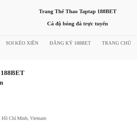
Trang Thể Thao Taptap 188BET
Cá độ bóng đá trực tuyến
SOI KÈO XIÊN
ĐĂNG KÝ 188BET
TRANG CHỦ
p 188BET
n
 Hồ Chí Minh, Vietnam