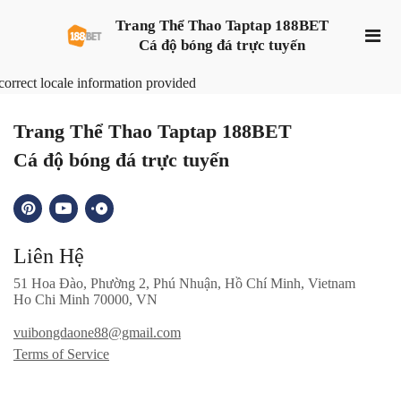
Trang Thể Thao Taptap 188BET
Cá độ bóng đá trực tuyến
correct locale information provided
Trang Thể Thao Taptap 188BET
Cá độ bóng đá trực tuyến
Liên Hệ
51 Hoa Đào, Phường 2, Phú Nhuận, Hồ Chí Minh, Vietnam
Ho Chi Minh 70000, VN
vuibongdaone88@gmail.com
Terms of Service