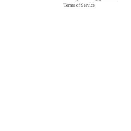
Terms of Service