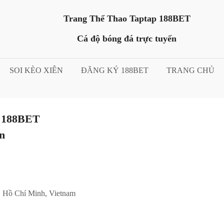
Trang Thể Thao Taptap 188BET
Cá độ bóng đá trực tuyến
SOI KÈO XIÊN
ĐĂNG KÝ 188BET
TRANG CHỦ
p 188BET
n
 Hồ Chí Minh, Vietnam