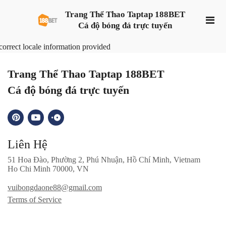
Trang Thể Thao Taptap 188BET
Cá độ bóng đá trực tuyến
correct locale information provided
Trang Thể Thao Taptap 188BET
Cá độ bóng đá trực tuyến
Liên Hệ
51 Hoa Đào, Phường 2, Phú Nhuận, Hồ Chí Minh, Vietnam
Ho Chi Minh 70000, VN
vuibongdaone88@gmail.com
Terms of Service