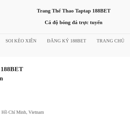
Trang Thể Thao Taptap 188BET
Cá độ bóng đá trực tuyến
SOI KÈO XIÊN
ĐĂNG KÝ 188BET
TRANG CHỦ
p 188BET
n
 Hồ Chí Minh, Vietnam