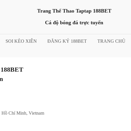
Trang Thể Thao Taptap 188BET
Cá độ bóng đá trực tuyến
SOI KÈO XIÊN
ĐĂNG KÝ 188BET
TRANG CHỦ
p 188BET
n
 Hồ Chí Minh, Vietnam