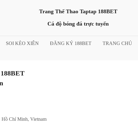
Trang Thể Thao Taptap 188BET
Cá độ bóng đá trực tuyến
SOI KÈO XIÊN
ĐĂNG KÝ 188BET
TRANG CHỦ
p 188BET
n
 Hồ Chí Minh, Vietnam