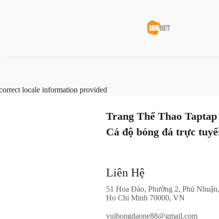
correct locale information provided
Trang Thể Thao Tapta
Cá độ bóng đá trực tuyế
Liên Hệ
51 Hoa Đào, Phường 2, Phú Nhuận,
Ho Chi Minh 70000, VN
vuibongdaone88@gmail.com