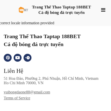
Trang Thể Thao Taptap 188BET
Cá độ bóng đá trực tuyến
correct locale information provided
Trang Thể Thao Taptap 188BET
Cá độ bóng đá trực tuyến
Liên Hệ
51 Hoa Đào, Phường 2, Phú Nhuận, Hồ Chí Minh, Vietnam
Ho Chi Minh 70000, VN
vuibongdaone88@gmail.com
Terms of Service