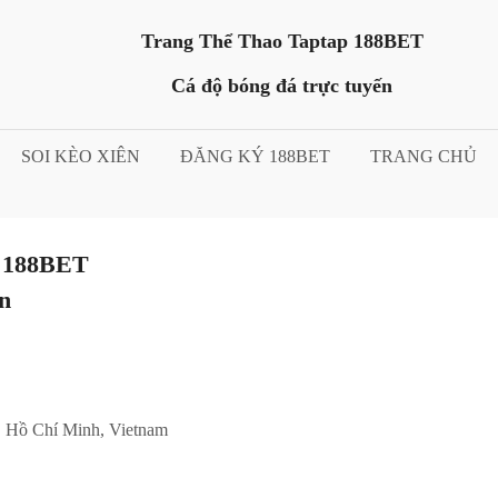
Trang Thể Thao Taptap 188BET
Cá độ bóng đá trực tuyến
SOI KÈO XIÊN
ĐĂNG KÝ 188BET
TRANG CHỦ
p 188BET
n
 Hồ Chí Minh, Vietnam