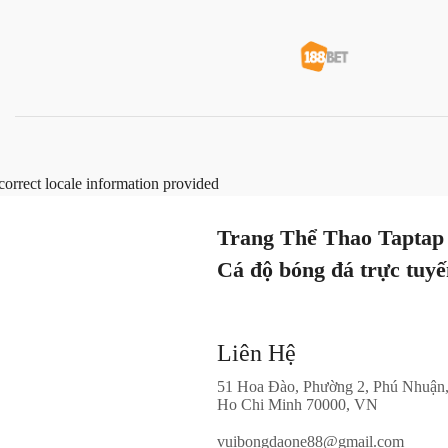
correct locale information provided
Trang Thể Thao Tapta
Cá độ bóng đá trực tuyế
Liên Hệ
51 Hoa Đào, Phường 2, Phú Nhuận,
Ho Chi Minh 70000, VN
vuibongdaone88@gmail.com