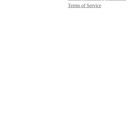
Terms of Service