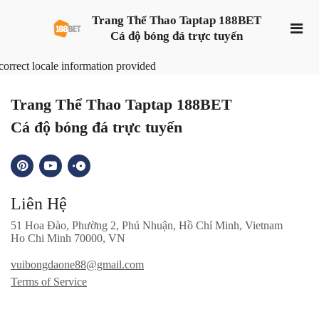
Trang Thể Thao Taptap 188BET
Cá độ bóng đá trực tuyến
correct locale information provided
Trang Thể Thao Taptap 188BET
Cá độ bóng đá trực tuyến
Liên Hệ
51 Hoa Đào, Phường 2, Phú Nhuận, Hồ Chí Minh, Vietnam
Ho Chi Minh 70000, VN
vuibongdaone88@gmail.com
Terms of Service