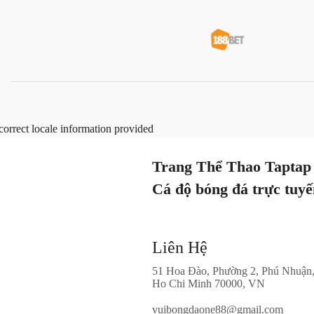
correct locale information provided
Trang Thể Thao Tapta
Cá độ bóng đá trực tuyế
Liên Hệ
51 Hoa Đào, Phường 2, Phú Nhuận,
Ho Chi Minh 70000, VN
vuibongdaone88@gmail.com