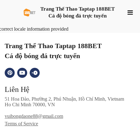
Trang Thể Thao Taptap 188BET
Cá độ bóng đá trực tuyến
correct locale information provided
Trang Thể Thao Taptap 188BET
Cá độ bóng đá trực tuyến
Liên Hệ
51 Hoa Đào, Phường 2, Phú Nhuận, Hồ Chí Minh, Vietnam
Ho Chi Minh 70000, VN
vuibongdaone88@gmail.com
Terms of Service