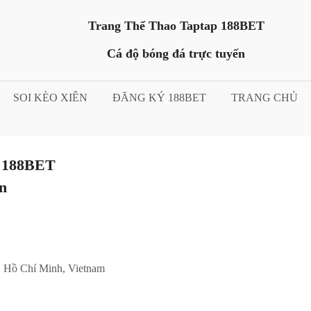
Trang Thể Thao Taptap 188BET
Cá độ bóng đá trực tuyến
SOI KÈO XIÊN
ĐĂNG KÝ 188BET
TRANG CHỦ
p 188BET
n
 Hồ Chí Minh, Vietnam