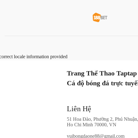
correct locale information provided
Trang Thể Thao Tapta
Cá độ bóng đá trực tuyế
Liên Hệ
51 Hoa Đào, Phường 2, Phú Nhuận,
Ho Chi Minh 70000, VN
vuibongdaone88@gmail.com