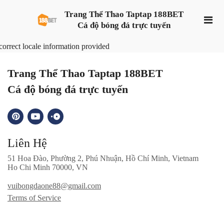
Trang Thể Thao Taptap 188BET
Cá độ bóng đá trực tuyến
correct locale information provided
Trang Thể Thao Taptap 188BET
Cá độ bóng đá trực tuyến
Liên Hệ
51 Hoa Đào, Phường 2, Phú Nhuận, Hồ Chí Minh, Vietnam
Ho Chi Minh 70000, VN
vuibongdaone88@gmail.com
Terms of Service