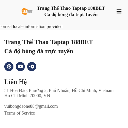
Trang Thể Thao Taptap 188BET
Cá độ bóng đá trực tuyến
correct locale information provided
Trang Thể Thao Taptap 188BET
Cá độ bóng đá trực tuyến
Liên Hệ
51 Hoa Đào, Phường 2, Phú Nhuận, Hồ Chí Minh, Vietnam
Ho Chi Minh 70000, VN
vuibongdaone88@gmail.com
Terms of Service