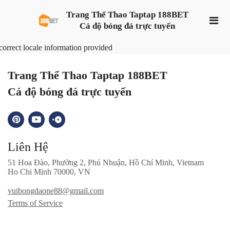
Trang Thể Thao Taptap 188BET
Cá độ bóng đá trực tuyến
correct locale information provided
Trang Thể Thao Taptap 188BET
Cá độ bóng đá trực tuyến
Liên Hệ
51 Hoa Đào, Phường 2, Phú Nhuận, Hồ Chí Minh, Vietnam
Ho Chi Minh 70000, VN
vuibongdaone88@gmail.com
Terms of Service