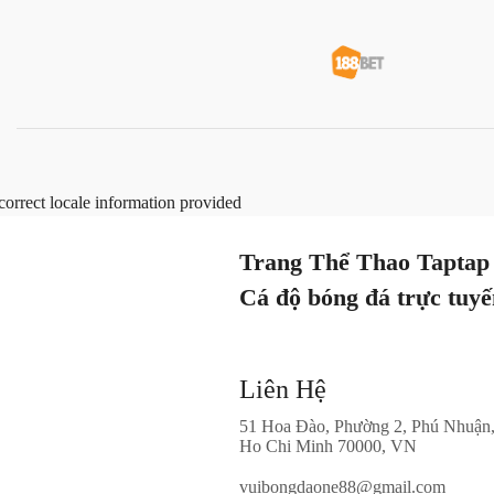
correct locale information provided
Trang Thể Thao Tapta
Cá độ bóng đá trực tuyế
Liên Hệ
51 Hoa Đào, Phường 2, Phú Nhuận,
Ho Chi Minh 70000, VN
vuibongdaone88@gmail.com