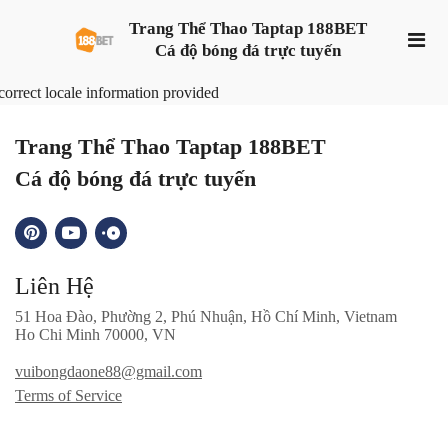
Trang Thể Thao Taptap 188BET
Cá độ bóng đá trực tuyến
correct locale information provided
Trang Thể Thao Taptap 188BET
Cá độ bóng đá trực tuyến
Liên Hệ
51 Hoa Đào, Phường 2, Phú Nhuận, Hồ Chí Minh, Vietnam
Ho Chi Minh 70000, VN
vuibongdaone88@gmail.com
Terms of Service