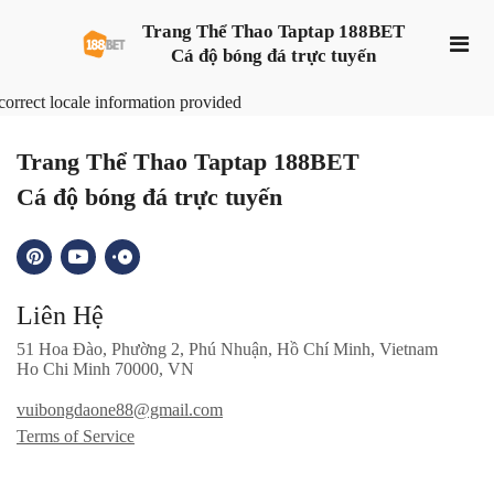
Trang Thể Thao Taptap 188BET
Cá độ bóng đá trực tuyến
correct locale information provided
Trang Thể Thao Taptap 188BET
Cá độ bóng đá trực tuyến
Liên Hệ
51 Hoa Đào, Phường 2, Phú Nhuận, Hồ Chí Minh, Vietnam
Ho Chi Minh 70000, VN
vuibongdaone88@gmail.com
Terms of Service