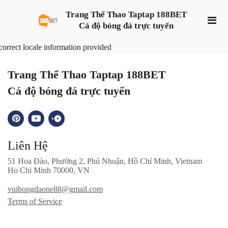
Trang Thể Thao Taptap 188BET
Cá độ bóng đá trực tuyến
correct locale information provided
Trang Thể Thao Taptap 188BET
Cá độ bóng đá trực tuyến
Liên Hệ
51 Hoa Đào, Phường 2, Phú Nhuận, Hồ Chí Minh, Vietnam
Ho Chi Minh 70000, VN
vuibongdaone88@gmail.com
Terms of Service