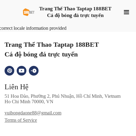
Trang Thể Thao Taptap 188BET
Cá độ bóng đá trực tuyến
correct locale information provided
Trang Thể Thao Taptap 188BET
Cá độ bóng đá trực tuyến
Liên Hệ
51 Hoa Đào, Phường 2, Phú Nhuận, Hồ Chí Minh, Vietnam
Ho Chi Minh 70000, VN
vuibongdaone88@gmail.com
Terms of Service