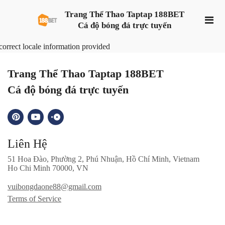
Trang Thể Thao Taptap 188BET
Cá độ bóng đá trực tuyến
correct locale information provided
Trang Thể Thao Taptap 188BET
Cá độ bóng đá trực tuyến
Liên Hệ
51 Hoa Đào, Phường 2, Phú Nhuận, Hồ Chí Minh, Vietnam
Ho Chi Minh 70000, VN
vuibongdaone88@gmail.com
Terms of Service