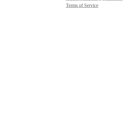
Terms of Service