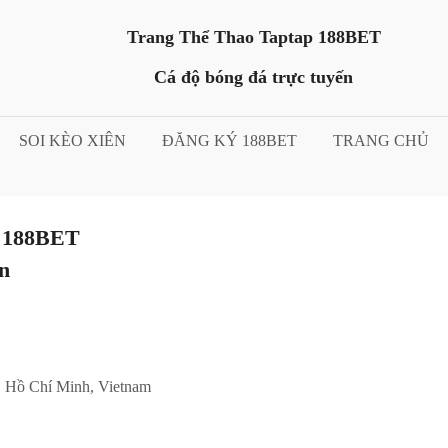
Trang Thể Thao Taptap 188BET
Cá độ bóng đá trực tuyến
SOI KÈO XIÊN
ĐĂNG KÝ 188BET
TRANG CHỦ
p 188BET
n
 Hồ Chí Minh, Vietnam