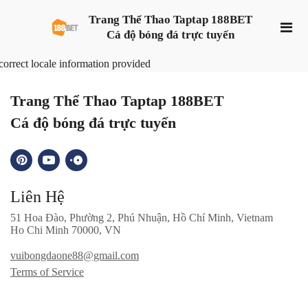
Trang Thể Thao Taptap 188BET
Cá độ bóng đá trực tuyến
correct locale information provided
Trang Thể Thao Taptap 188BET
Cá độ bóng đá trực tuyến
Liên Hệ
51 Hoa Đào, Phường 2, Phú Nhuận, Hồ Chí Minh, Vietnam
Ho Chi Minh 70000, VN
vuibongdaone88@gmail.com
Terms of Service