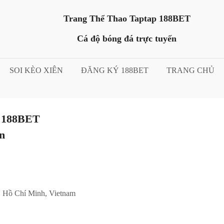
Trang Thể Thao Taptap 188BET
Cá độ bóng đá trực tuyến
SOI KÈO XIÊN
ĐĂNG KÝ 188BET
TRANG CHỦ
p 188BET
n
 Hồ Chí Minh, Vietnam