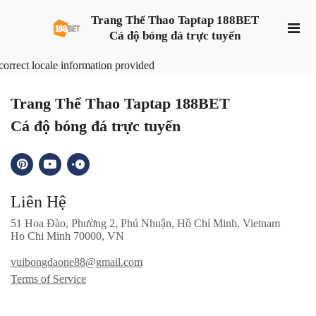
Trang Thể Thao Taptap 188BET
Cá độ bóng đá trực tuyến
correct locale information provided
Trang Thể Thao Taptap 188BET
Cá độ bóng đá trực tuyến
Liên Hệ
51 Hoa Đào, Phường 2, Phú Nhuận, Hồ Chí Minh, Vietnam
Ho Chi Minh 70000, VN
vuibongdaone88@gmail.com
Terms of Service