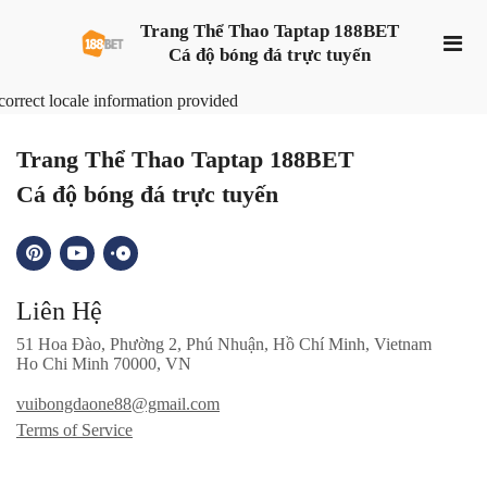
Trang Thể Thao Taptap 188BET
Cá độ bóng đá trực tuyến
correct locale information provided
Trang Thể Thao Taptap 188BET
Cá độ bóng đá trực tuyến
Liên Hệ
51 Hoa Đào, Phường 2, Phú Nhuận, Hồ Chí Minh, Vietnam
Ho Chi Minh 70000, VN
vuibongdaone88@gmail.com
Terms of Service