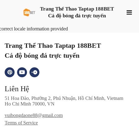
Trang Thể Thao Taptap 188BET
Cá độ bóng đá trực tuyến
correct locale information provided
Trang Thể Thao Taptap 188BET
Cá độ bóng đá trực tuyến
Liên Hệ
51 Hoa Đào, Phường 2, Phú Nhuận, Hồ Chí Minh, Vietnam
Ho Chi Minh 70000, VN
vuibongdaone88@gmail.com
Terms of Service