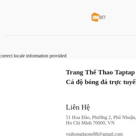
correct locale information provided
Trang Thể Thao Tapta
Cá độ bóng đá trực tuyế
Liên Hệ
51 Hoa Đào, Phường 2, Phú Nhuận,
Ho Chi Minh 70000, VN
vuibongdaone88@gmail.com