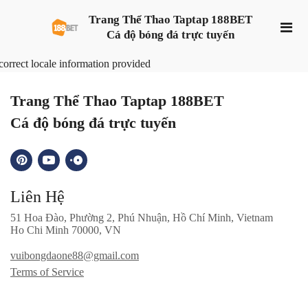
Trang Thể Thao Taptap 188BET
Cá độ bóng đá trực tuyến
correct locale information provided
Trang Thể Thao Taptap 188BET
Cá độ bóng đá trực tuyến
Liên Hệ
51 Hoa Đào, Phường 2, Phú Nhuận, Hồ Chí Minh, Vietnam
Ho Chi Minh 70000, VN
vuibongdaone88@gmail.com
Terms of Service