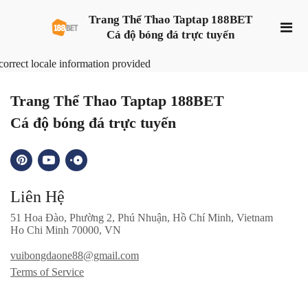
Trang Thể Thao Taptap 188BET
Cá độ bóng đá trực tuyến
correct locale information provided
Trang Thể Thao Taptap 188BET
Cá độ bóng đá trực tuyến
Liên Hệ
51 Hoa Đào, Phường 2, Phú Nhuận, Hồ Chí Minh, Vietnam
Ho Chi Minh 70000, VN
vuibongdaone88@gmail.com
Terms of Service