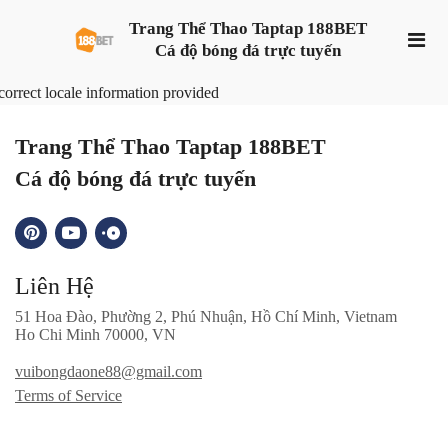
Trang Thể Thao Taptap 188BET
Cá độ bóng đá trực tuyến
correct locale information provided
Trang Thể Thao Taptap 188BET
Cá độ bóng đá trực tuyến
Liên Hệ
51 Hoa Đào, Phường 2, Phú Nhuận, Hồ Chí Minh, Vietnam
Ho Chi Minh 70000, VN
vuibongdaone88@gmail.com
Terms of Service