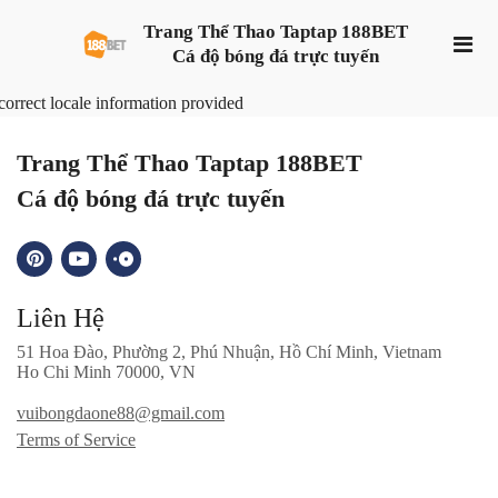
Trang Thể Thao Taptap 188BET
Cá độ bóng đá trực tuyến
correct locale information provided
Trang Thể Thao Taptap 188BET
Cá độ bóng đá trực tuyến
Liên Hệ
51 Hoa Đào, Phường 2, Phú Nhuận, Hồ Chí Minh, Vietnam
Ho Chi Minh 70000, VN
vuibongdaone88@gmail.com
Terms of Service