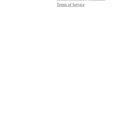
Terms of Service