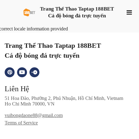
Trang Thể Thao Taptap 188BET
Cá độ bóng đá trực tuyến
correct locale information provided
Trang Thể Thao Taptap 188BET
Cá độ bóng đá trực tuyến
Liên Hệ
51 Hoa Đào, Phường 2, Phú Nhuận, Hồ Chí Minh, Vietnam
Ho Chi Minh 70000, VN
vuibongdaone88@gmail.com
Terms of Service