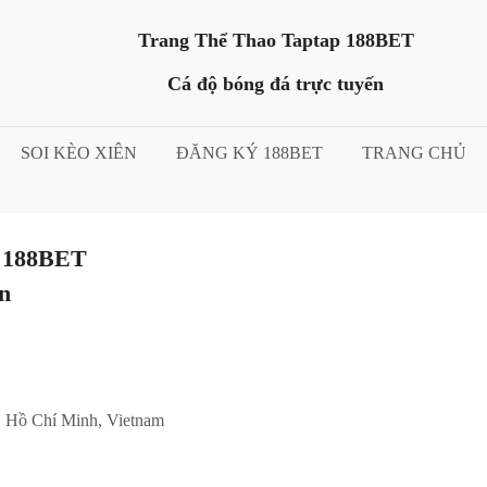
Trang Thể Thao Taptap 188BET
Cá độ bóng đá trực tuyến
SOI KÈO XIÊN
ĐĂNG KÝ 188BET
TRANG CHỦ
p 188BET
n
 Hồ Chí Minh, Vietnam