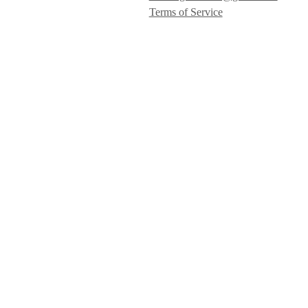
Terms of Service