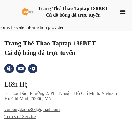
Trang Thể Thao Taptap 188BET
Cá độ bóng đá trực tuyến
correct locale information provided
Trang Thể Thao Taptap 188BET
Cá độ bóng đá trực tuyến
Liên Hệ
51 Hoa Đào, Phường 2, Phú Nhuận, Hồ Chí Minh, Vietnam
Ho Chi Minh 70000, VN
vuibongdaone88@gmail.com
Terms of Service