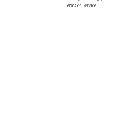
Terms of Service