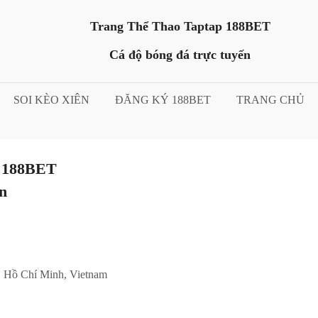
Trang Thể Thao Taptap 188BET
Cá độ bóng đá trực tuyến
SOI KÈO XIÊN
ĐĂNG KÝ 188BET
TRANG CHỦ
p 188BET
n
 Hồ Chí Minh, Vietnam