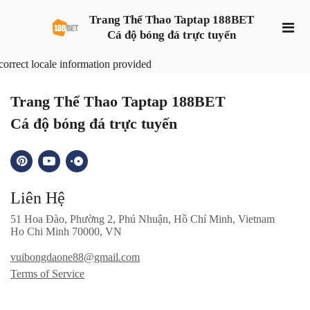
Trang Thể Thao Taptap 188BET
Cá độ bóng đá trực tuyến
correct locale information provided
Trang Thể Thao Taptap 188BET
Cá độ bóng đá trực tuyến
Liên Hệ
51 Hoa Đào, Phường 2, Phú Nhuận, Hồ Chí Minh, Vietnam
Ho Chi Minh 70000, VN
vuibongdaone88@gmail.com
Terms of Service