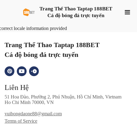
Trang Thể Thao Taptap 188BET
Cá độ bóng đá trực tuyến
correct locale information provided
Trang Thể Thao Taptap 188BET
Cá độ bóng đá trực tuyến
Liên Hệ
51 Hoa Đào, Phường 2, Phú Nhuận, Hồ Chí Minh, Vietnam
Ho Chi Minh 70000, VN
vuibongdaone88@gmail.com
Terms of Service