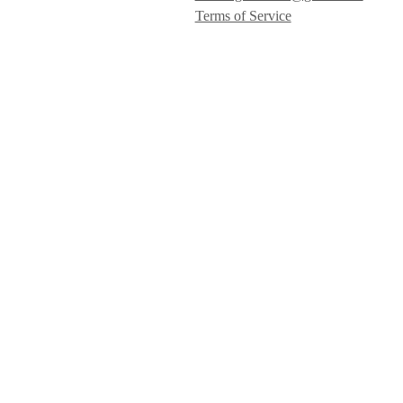
Terms of Service