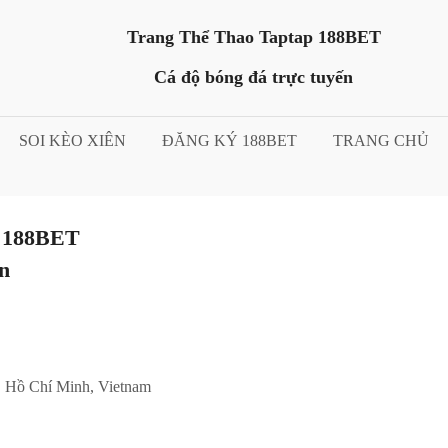
Trang Thể Thao Taptap 188BET
Cá độ bóng đá trực tuyến
SOI KÈO XIÊN
ĐĂNG KÝ 188BET
TRANG CHỦ
p 188BET
n
 Hồ Chí Minh, Vietnam