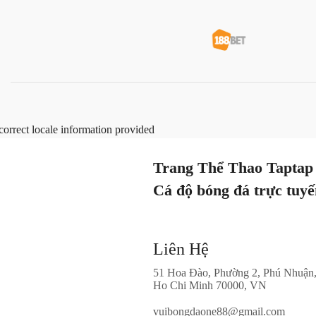
correct locale information provided
Trang Thể Thao Tapta
Cá độ bóng đá trực tuyế
Liên Hệ
51 Hoa Đào, Phường 2, Phú Nhuận,
Ho Chi Minh 70000, VN
vuibongdaone88@gmail.com