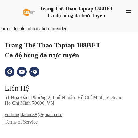
Trang Thể Thao Taptap 188BET
Cá độ bóng đá trực tuyến
correct locale information provided
Trang Thể Thao Taptap 188BET
Cá độ bóng đá trực tuyến
Liên Hệ
51 Hoa Đào, Phường 2, Phú Nhuận, Hồ Chí Minh, Vietnam
Ho Chi Minh 70000, VN
vuibongdaone88@gmail.com
Terms of Service