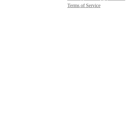
Terms of Service